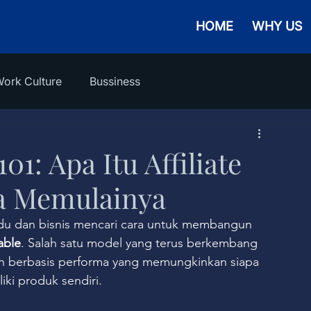
HOME
WHY US
ork Culture
Bussiness
01: Apa Itu Affiliate
a Memulainya
ividu dan bisnis mencari cara untuk membangun 
able
. Salah satu model yang terus berkembang 
an berbasis performa yang memungkinkan siapa 
ki produk sendiri.