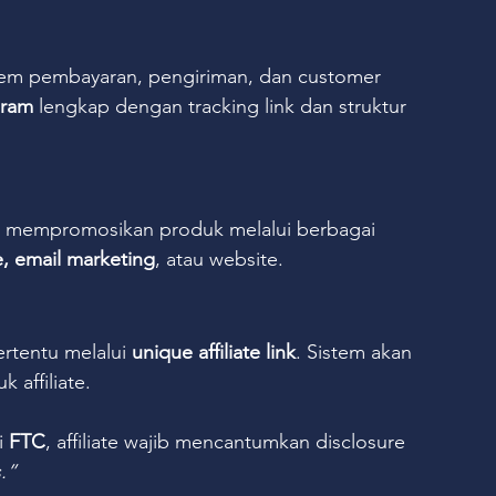
tem pembayaran, pengiriman, dan customer 
gram
 lengkap dengan tracking link dan struktur 
ka mempromosikan produk melalui berbagai 
e, email marketing
, atau website.
rtentu melalui 
unique affiliate link
. Sistem akan 
 affiliate.
i 
FTC
, affiliate wajib mencantumkan disclosure 
s.”