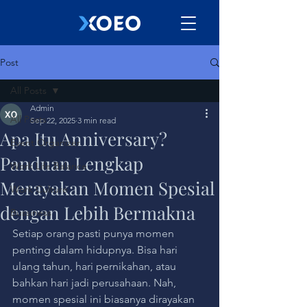
Post
All Posts
Admin
All Posts
Sep 22, 2025
3 min read
Apa Itu Anniversary?
Event Organizer
Panduan Lengkap
Work Life Balance
Merayakan Momen Spesial
Work Culture
dengan Lebih Bermakna
Bussiness
Setiap orang pasti punya momen 
penting dalam hidupnya. Bisa hari 
ulang tahun, hari pernikahan, atau 
bahkan hari jadi perusahaan. Nah, 
momen spesial ini biasanya dirayakan 