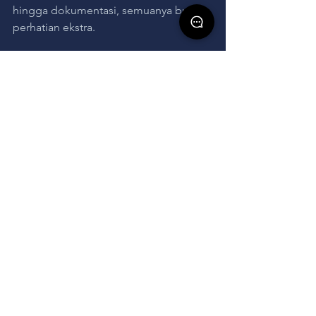
hingga dokumentasi, semuanya butuh 
perhatian ekstra.
Di sinilah peran event organizer Jakarta 
seperti XOEO Indonesia sangat 
penting. Dengan pengalaman 
mengelola berbagai acara, XOEO bisa 
membantu Anda mewujudkan 
anniversary yang:
Profesional dengan konsep yang 
matang.
Unik sesuai kebutuhan pribadi 
atau perusahaan.
Efisien karena semua detail 
dikerjakan oleh tim 
berpengalaman.
Berdaya ingat tinggi dengan 
dokumentasi dan sentuhan kreatif.