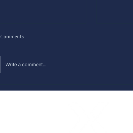
Comments
Write a comment...
Tema Reuni Keren: Ide
Tema Acara 
Konsep, Aktivitas, dan
Seru, Hanga
Tipsnya