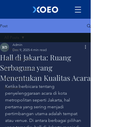
Post
All Posts
Admin
All Posts
Dec 9, 2025
4 min read
Hall di Jakarta: Ruang
Event Organizer
Serbaguna yang
Work Life Balance
Menentukan Kualitas Acara
Work Culture
Ketika berbicara tentang 
Bussiness
penyelenggaraan acara di kota 
metropolitan seperti Jakarta, hal 
pertama yang sering menjadi 
pertimbangan utama adalah tempat 
atau venue. Di antara berbagai pilihan 