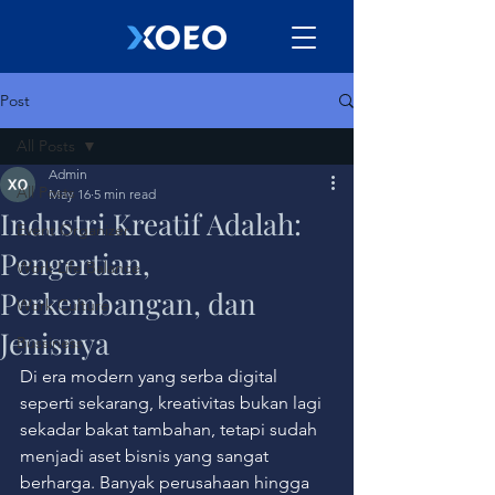
Post
All Posts
Admin
All Posts
May 16
5 min read
Industri Kreatif Adalah:
Event Organizer
Pengertian,
Work Life Balance
Perkembangan, dan
Work Culture
Jenisnya
Bussiness
Di era modern yang serba digital 
seperti sekarang, kreativitas bukan lagi 
sekadar bakat tambahan, tetapi sudah 
menjadi aset bisnis yang sangat 
berharga. Banyak perusahaan hingga 