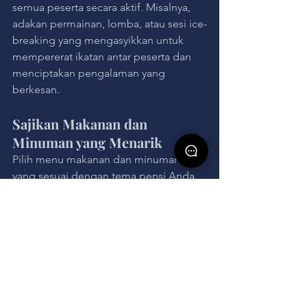
semua peserta secara aktif. Misalnya, 
adakan permainan, lomba, atau sesi ice-
breaking yang mengasyikkan untuk 
mempererat ikatan antar peserta dan 
menciptakan pengalaman yang 
berkesan.
Sajikan Makanan dan 
Minuman yang Menarik
Pilih menu makanan dan minuman 
yang sesuai dengan tema pensi Anda. 
Anda bisa menyesuaikan hidangan 
dengan tema tertentu atau menyajikan 
makanan khas dari berbagai budaya 
untuk menambah keunikan acara.
Persiapkan Kenang-Kenangan 
Khusus