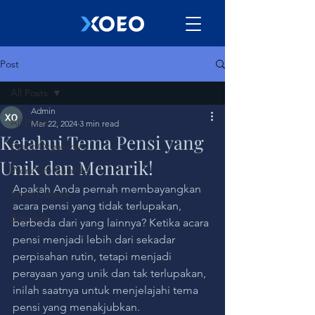
Post
All Posts
Admin
All Posts
Mar 22, 2024
3 min read
Ketahui Tema Pensi yang
Event Organizer
Unik dan Menarik!
Work Life Balance
Apakah Anda pernah membayangkan 
Work Culture
acara pensi yang tidak terlupakan, 
Bussiness
berbeda dari yang lainnya? Ketika acara 
pensi menjadi lebih dari sekadar 
perpisahan rutin, tetapi menjadi 
perayaan yang unik dan tak terlupakan, 
inilah saatnya untuk menjelajahi tema 
pensi yang menakjubkan. 