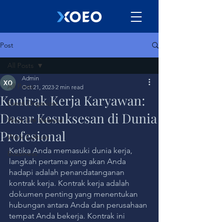
Post
All Posts
Admin
All Posts
Oct 21, 2023
2 min read
Kontrak Kerja Karyawan:
Event Organizer
Dasar Kesuksesan di Dunia
Work Life Balance
Profesional
Work Culture
Ketika Anda memasuki dunia kerja, 
Bussiness
langkah pertama yang akan Anda 
hadapi adalah penandatanganan 
kontrak kerja. Kontrak kerja adalah 
dokumen penting yang menentukan 
hubungan antara Anda dan perusahaan 
tempat Anda bekerja. Kontrak ini 