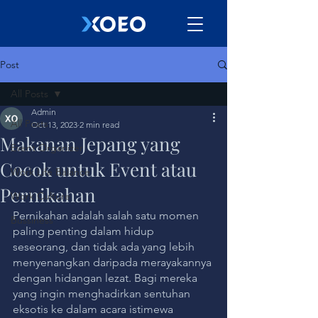
Post
All Posts
Admin
All Posts
Oct 13, 2023
2 min read
Makanan Jepang yang
Event Organizer
Cocok untuk Event atau
Work Life Balance
Pernikahan
Work Culture
Pernikahan adalah salah satu momen 
Bussiness
paling penting dalam hidup 
seseorang, dan tidak ada yang lebih 
menyenangkan daripada merayakannya 
dengan hidangan lezat. Bagi mereka 
yang ingin menghadirkan sentuhan 
eksotis ke dalam acara istimewa 