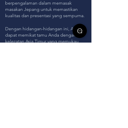
berpengalaman dalam memasak 
masakan Jepang untuk memastikan 
kualitas dan presentasi yang sempurna. 
Dengan hidangan-hidangan ini, Anda 
dapat memikat tamu Anda dengan 
kelezatan Asia Timur yang memukau 
dan menyenangkan selera semua 
orang. Selamat merencanakan dan 
menikmati acara istimewa Anda!
Apabila Anda tertarik dalam 
mengadakan pernikahan atau event 
dengan menggunakan makanan 
jepang, Anda bisa berkonsultasi 
dengan 
Event Organizer Jakarta
sekarang juga!
event
Event Organizer