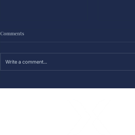
Comments
Write a comment...
Tema Acara Keluarga yang
Talk Show: 
Seru, Hangat, dan Berkesan
Konsep, Man
Tipsnya