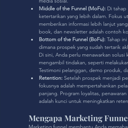
media sosial.
Middle of the Funnel (MoFu):
 Di tahap
ketertarikan yang lebih dalam. Foku
memberikan informasi lebih lanjut yan
book, dan newsletter adalah contoh kon
Bottom of the Funnel (BoFu): 
Tahap ini
dimana prospek yang sudah tertarik a
Di sini, Anda perlu menawarkan solus
mengambil tindakan, seperti melakukan
Testimoni pelanggan, demo produk, dan
Retention:
 Setelah prospek menjadi pel
fokusnya adalah mempertahankan pel
panjang. Program loyalitas, penawaran 
adalah kunci untuk meningkatkan reten
Mengapa Marketing Funnel
Marketing funnel membantu Anda memahami