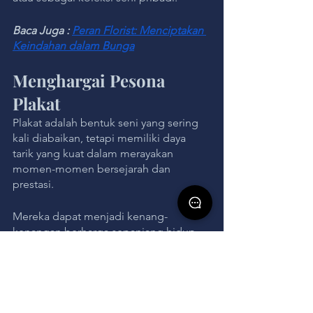
Baca Juga : 
Peran Florist: Menciptakan 
Keindahan dalam Bunga
Menghargai Pesona 
Plakat
Plakat adalah bentuk seni yang sering 
kali diabaikan, tetapi memiliki daya 
tarik yang kuat dalam merayakan 
momen-momen bersejarah dan 
prestasi. 
Mereka dapat menjadi kenang-
kenangan berharga sepanjang hidup, 
memancarkan keindahan dan makna 
dalam berbagai bentuk dan konteks. 
Maka dari itu, tidak perlu meremehkan 
pesona plakat dalam dunia seni, dan 