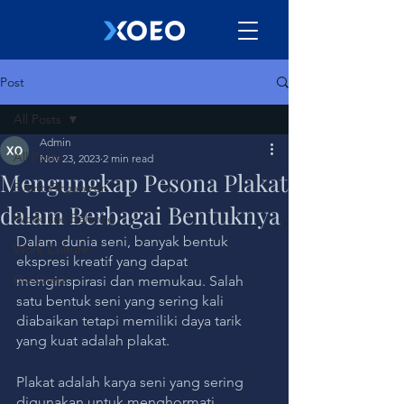
Post
All Posts
Admin
All Posts
Nov 23, 2023
2 min read
Mengungkap Pesona Plakat
Event Organizer
dalam Berbagai Bentuknya
Work Life Balance
Dalam dunia seni, banyak bentuk 
Work Culture
ekspresi kreatif yang dapat 
Bussiness
menginspirasi dan memukau. Salah 
satu bentuk seni yang sering kali 
diabaikan tetapi memiliki daya tarik 
yang kuat adalah plakat. 
Plakat adalah karya seni yang sering 
digunakan untuk menghormati 