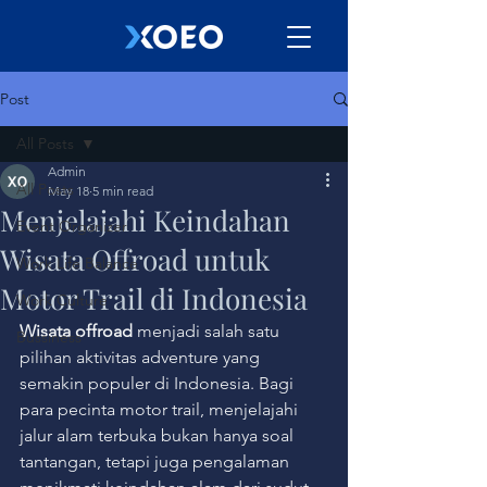
Post
All Posts
Admin
All Posts
May 18
5 min read
Menjelajahi Keindahan
Event Organizer
Wisata Offroad untuk
Work Life Balance
Motor Trail di Indonesia
Work Culture
Wisata offroad
 menjadi salah satu 
Bussiness
pilihan aktivitas adventure yang 
semakin populer di Indonesia. Bagi 
para pecinta motor trail, menjelajahi 
jalur alam terbuka bukan hanya soal 
tantangan, tetapi juga pengalaman 