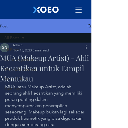
Post
All Posts
Admin
All Posts
Nov 15, 2023
3 min read
MUA (Makeup Artist) - Ahli
Event Organizer
Kecantikan untuk Tampil
Work Life Balance
Memukau
Work Culture
MUA, atau Makeup Artist, adalah 
Bussiness
seorang ahli kecantikan yang memiliki 
peran penting dalam 
menyempurnakan penampilan 
seseorang. Makeup bukan lagi sekadar 
produk kosmetik yang bisa digunakan 
dengan sembarang cara. 