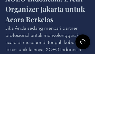
Organizer Jakarta untuk 
Acara Berkelas
Jika Anda sedang mencari partner 
profesional untuk menyelenggarakan 
acara di museum di tengah kebun atau 
lokasi unik lainnya, XOEO Indonesia 
adalah pilihan tepat.
Sebagai 
Event Organizer Jakarta
 yang 
berpengalaman, XOEO Indonesia telah 
menangani berbagai acara skala 
nasional maupun internasional, mulai 
dari corporate gathering, pameran, 
wedding, hingga brand activation. Tim 
profesional mereka mampu 
menghadirkan konsep kreatif, 
manajemen detail yang rapi, serta 