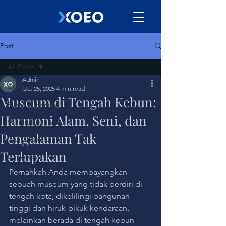
Post
All Posts
Admin
All Posts
Oct 25, 2025
4 min read
Museum di Tengah Kebun:
Event Organizer
Harmoni Alam, Seni, dan
Work Life Balance
Pengalaman Tak
Work Culture
Terlupakan
Bussiness
Pernahkah Anda membayangkan 
sebuah museum yang tidak berdiri di 
tengah kota, dikelilingi bangunan 
tinggi dan hiruk-pikuk kendaraan, 
melainkan berada di tengah kebun 