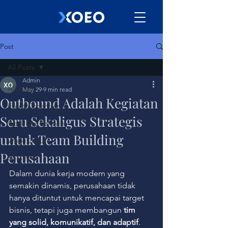
Post
All Posts
Admin
All Posts
May 29
9 min read
Outbound Adalah Kegiatan
Event Organizer
Seru Sekaligus Strategis
Work Life Balance
untuk Team Building
Work Culture
Perusahaan
Bussiness
Dalam dunia kerja modern yang 
semakin dinamis, perusahaan tidak 
hanya dituntut untuk mencapai target 
bisnis, tetapi juga membangun 
tim 
yang solid, komunikatif, dan adaptif
. 