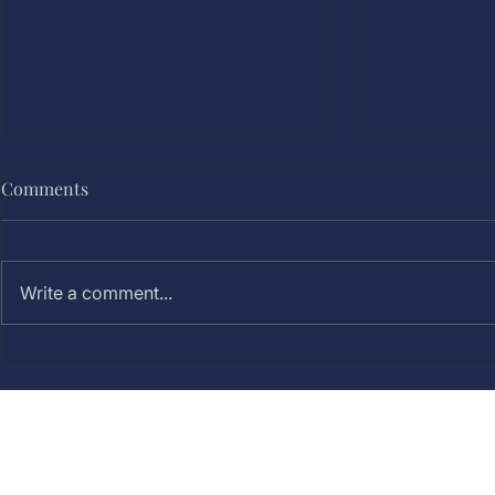
Comments
Write a comment...
Tema Acara Keluarga yang
Talk Show: 
Seru, Hangat, dan Berkesan
Konsep, Man
Tipsnya