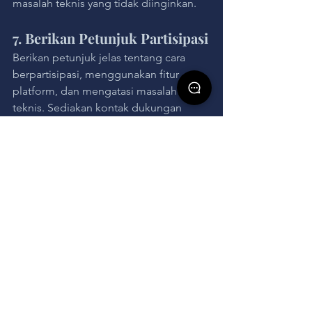
masalah teknis yang tidak diinginkan.
7. Berikan Petunjuk Partisipasi
Berikan petunjuk jelas tentang cara 
berpartisipasi, menggunakan fitur 
platform, dan mengatasi masalah 
teknis. Sediakan kontak dukungan 
teknis selama acara.
Baca Juga : 
Pengertian dan Jenis-Jenis 
Fanmeeting dan Sistemnya
8. Gunakan Strategi Interaktif
Selain sesi tanya jawab, tambahkan 
elemen interaktif seperti polling atau 
diskusi kelompok kecil untuk 
meningkatkan keterlibatan peserta. 
Pertimbangkan penggunaan kuis atau 