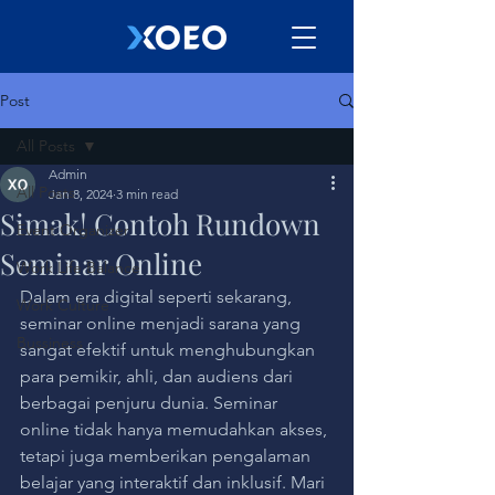
Post
All Posts
Admin
All Posts
Jan 8, 2024
3 min read
Simak! Contoh Rundown
Event Organizer
Seminar Online
Work Life Balance
Dalam era digital seperti sekarang, 
Work Culture
seminar online menjadi sarana yang 
Bussiness
sangat efektif untuk menghubungkan 
para pemikir, ahli, dan audiens dari 
berbagai penjuru dunia. Seminar 
online tidak hanya memudahkan akses, 
tetapi juga memberikan pengalaman 
belajar yang interaktif dan inklusif. Mari 