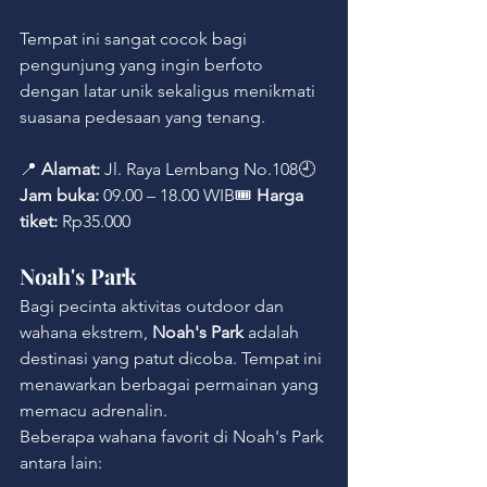
Tempat ini sangat cocok bagi 
pengunjung yang ingin berfoto 
dengan latar unik sekaligus menikmati 
suasana pedesaan yang tenang.
📍 
Alamat:
 Jl. Raya Lembang No.108🕘 
Jam buka:
 09.00 – 18.00 WIB🎟 
Harga 
tiket:
 Rp35.000
Noah's Park
Bagi pecinta aktivitas outdoor dan 
wahana ekstrem, 
Noah's Park
 adalah 
destinasi yang patut dicoba. Tempat ini 
menawarkan berbagai permainan yang 
memacu adrenalin.
Beberapa wahana favorit di Noah's Park 
antara lain: