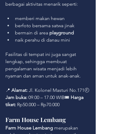
berbagai aktivitas menarik seperti:
memberi makan hewan
berfoto bersama satwa jinak
bermain di area 
playground
naik perahu di danau mini
Fasilitas di tempat ini juga sangat 
lengkap, sehingga membuat 
pengalaman wisata menjadi lebih 
nyaman dan aman untuk anak-anak.
📍 
Alamat:
 Jl. Kolonel Masturi No.171🕘 
Jam buka:
 09.00 – 17.00 WIB🎟 
Harga 
tiket:
 Rp50.000 – Rp70.000
Farm House Lembang
Farm House Lembang
 merupakan 