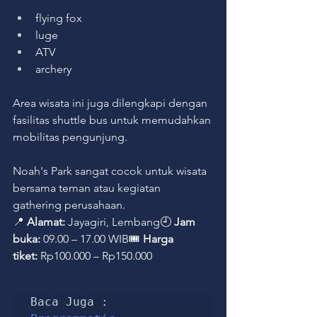
flying fox
luge
ATV
archery
Area wisata ini juga dilengkapi dengan 
fasilitas shuttle bus untuk memudahkan 
mobilitas pengunjung.
Noah's Park sangat cocok untuk wisata 
bersama teman atau kegiatan 
gathering perusahaan.
📍 
Alamat:
 Jayagiri, Lembang🕘 
Jam 
buka:
 09.00 – 17.00 WIB🎟 
Harga 
tiket:
 Rp100.000 – Rp150.000
Baca Juga : 