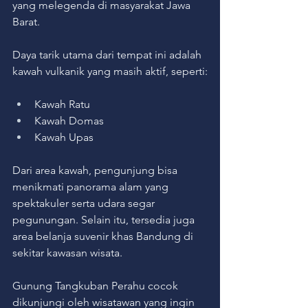
yang melegenda di masyarakat Jawa 
Barat.
Daya tarik utama dari tempat ini adalah 
kawah vulkanik yang masih aktif, seperti:
Kawah Ratu
Kawah Domas
Kawah Upas
Dari area kawah, pengunjung bisa 
menikmati panorama alam yang 
spektakuler serta udara segar 
pegunungan. Selain itu, tersedia juga 
area belanja suvenir khas Bandung di 
sekitar kawasan wisata.
Gunung Tangkuban Perahu cocok 
dikunjungi oleh wisatawan yang ingin 