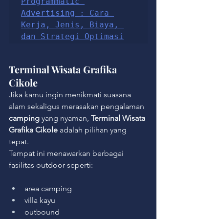
Programmatic 
Advertising : Cara 
Kerja, Jenis, Biaya, 
dan Strategi Optimasi
Terminal Wisata Grafika 
Cikole
Jika kamu ingin menikmati suasana 
alam sekaligus merasakan pengalaman 
camping
 yang nyaman, 
Terminal Wisata 
Grafika Cikole
 adalah pilihan yang 
tepat.
Tempat ini menawarkan berbagai 
fasilitas outdoor seperti:
area camping
villa kayu
outbound