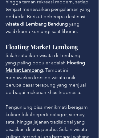
hingga taman rekreasi modern, setiap 
tempat menawarkan pengalaman yang 
berbeda. Berikut beberapa destinasi 
wisata di Lembang Bandung
 yang 
wajib kamu kunjungi saat liburan.
Floating Market Lembang
Salah satu ikon wisata di Lembang 
yang paling populer adalah 
Floating 
Market Lembang
. Tempat ini 
menawarkan konsep wisata unik 
berupa pasar terapung yang menjual 
berbagai makanan khas Indonesia.
Pengunjung bisa menikmati beragam 
kuliner lokal seperti batagor, siomay, 
sate, hingga jajanan tradisional yang 
disajikan di atas perahu. Selain wisata 
kuliner, tersedia juga berbagai wahana 