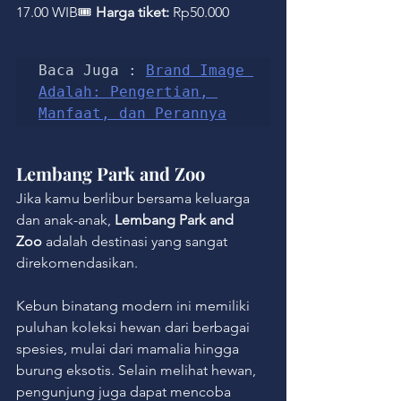
17.00 WIB🎟 
Harga tiket:
 Rp50.000
Baca Juga : 
Brand Image 
Adalah: Pengertian, 
Manfaat, dan Perannya
Lembang Park and Zoo
Jika kamu berlibur bersama keluarga 
dan anak-anak, 
Lembang Park and 
Zoo
 adalah destinasi yang sangat 
direkomendasikan.
Kebun binatang modern ini memiliki 
puluhan koleksi hewan dari berbagai 
spesies, mulai dari mamalia hingga 
burung eksotis. Selain melihat hewan, 
pengunjung juga dapat mencoba 