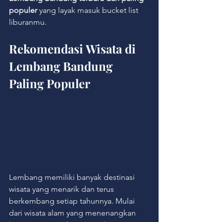
populer
 yang layak masuk bucket list 
liburanmu.
Rekomendasi Wisata di 
Lembang Bandung 
Paling Populer
Lembang memiliki banyak destinasi 
wisata yang menarik dan terus 
berkembang setiap tahunnya. Mulai 
dari wisata alam yang menenangkan 