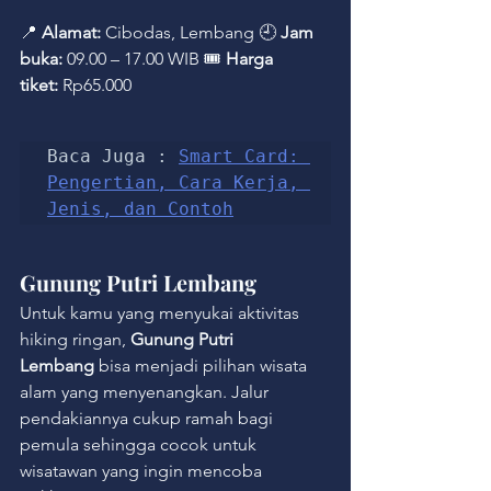
📍 
Alamat:
 Cibodas, Lembang 🕘 
Jam 
buka:
 09.00 – 17.00 WIB 🎟 
Harga 
tiket:
 Rp65.000
Baca Juga : 
Smart Card: 
Pengertian, Cara Kerja, 
Jenis, dan Contoh
Gunung Putri Lembang
Untuk kamu yang menyukai aktivitas 
hiking ringan, 
Gunung Putri 
Lembang
 bisa menjadi pilihan wisata 
alam yang menyenangkan. Jalur 
pendakiannya cukup ramah bagi 
pemula sehingga cocok untuk 
wisatawan yang ingin mencoba 