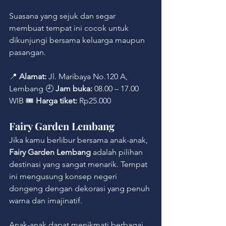
Suasana yang sejuk dan segar 
membuat tempat ini cocok untuk 
dikunjungi bersama keluarga maupun 
pasangan.
📍 
Alamat:
 Jl. Maribaya No.120 A, 
Lembang 🕘 
Jam buka:
 08.00 – 17.00 
WIB 🎟 
Harga tiket:
 Rp25.000
Fairy Garden Lembang
Jika kamu berlibur bersama anak-anak, 
Fairy Garden Lembang
 adalah pilihan 
destinasi yang sangat menarik. Tempat 
ini mengusung konsep negeri 
dongeng dengan dekorasi yang penuh 
warna dan imajinatif.
Anak-anak dapat menikmati berbagai 