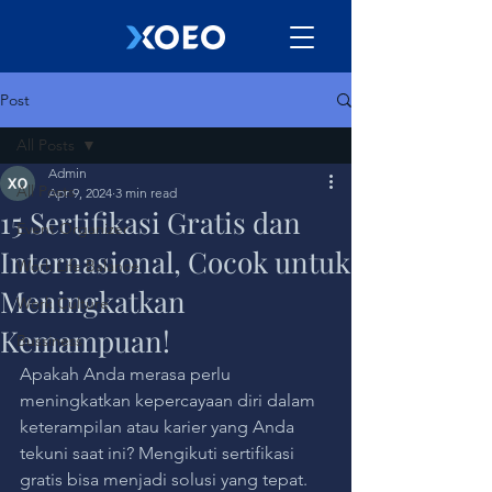
Post
All Posts
Admin
All Posts
Apr 9, 2024
3 min read
15 Sertifikasi Gratis dan
Event Organizer
Internasional, Cocok untuk
Work Life Balance
Meningkatkan
Work Culture
Kemampuan!
Bussiness
Apakah Anda merasa perlu 
meningkatkan kepercayaan diri dalam 
keterampilan atau karier yang Anda 
tekuni saat ini? Mengikuti sertifikasi 
gratis bisa menjadi solusi yang tepat. 