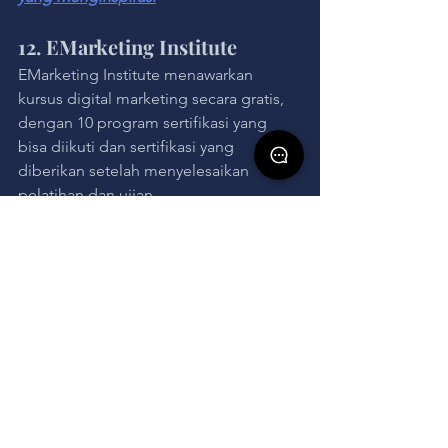
12. EMarketing Institute
EMarketing Institute menawarkan 
kursus digital marketing secara gratis, 
dengan 10 program sertifikasi yang 
bisa diikuti dan sertifikasi yang 
diberikan setelah menyelesaikan 
pelatihan dan ujian.
13. 
Saylor.Org
Saylor.Org
 menyediakan lebih dari 300 
kursus gratis dalam berbagai bidang, 
dengan pilihan kursus dari seni hingga 
bisnis yang bisa diikuti secara gratis.
14. Free Code Camp
Free Code Camp adalah platform 
untuk belajar koding dan 