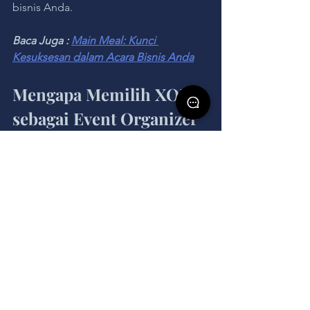
bisnis Anda.
Baca Juga : 
Main Meal: Kunci 
Kesuksesan dalam Acara Bisnis Anda
Mengapa Memilih XOEO 
sebagai Event Organizer 
Jakarta Anda?
Kini, setelah mengetahui berbagai cara 
mempromosikan jasa Anda, saatnya 
untuk mempertimbangkan 
menggunakan layanan profesional 
yang dapat membantu Anda 
mencapainya dengan lebih cepat dan 
efektif. XOEO Event Organizer Jakarta 
adalah pilihan tepat bagi Anda yang 
ingin mengadakan acara yang 