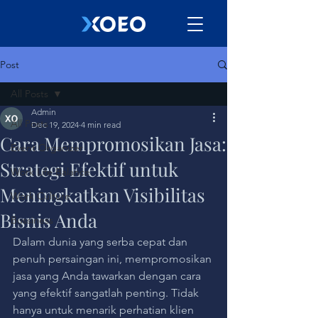
Post
All Posts
Admin
All Posts
Dec 19, 2024
4 min read
Cara Mempromosikan Jasa:
Event Organizer
Strategi Efektif untuk
Work Life Balance
Meningkatkan Visibilitas
Work Culture
Bisnis Anda
Bussiness
Dalam dunia yang serba cepat dan 
penuh persaingan ini, mempromosikan 
jasa yang Anda tawarkan dengan cara 
yang efektif sangatlah penting. Tidak 
hanya untuk menarik perhatian klien 