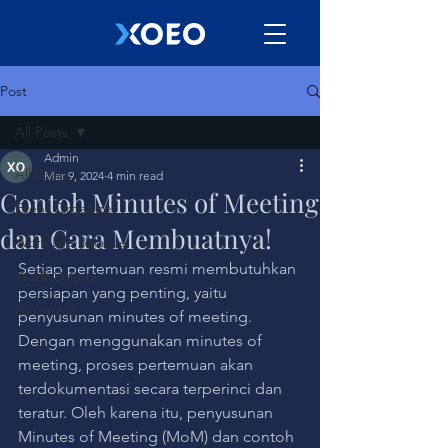
Post
All Posts
Admin
All Posts
Mar 9, 2024
4 min read
Contoh Minutes of Meeting
Event Organizer
dan Cara Membuatnya!
Work Life Balance
Setiap pertemuan resmi membutuhkan 
Work Culture
persiapan yang penting, yaitu 
Bussiness
penyusunan minutes of meeting. 
Dengan menggunakan minutes of 
meeting, proses pertemuan akan 
terdokumentasi secara terperinci dan 
teratur. Oleh karena itu, penyusunan 
Minutes of Meeting (MoM) dan contoh 