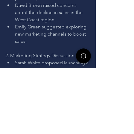
David Brown raised concerns 
about the decline in sales in the 
West Coast region.
Emily Green suggested exploring 
new marketing channels to boost 
sales.
2. Marketing Strategy Discussion:
Sarah White proposed launching a 
social media campaign targeting 
younger demographics.
Michael Lee emphasized the 
importance of influencer 
collaborations to increase brand 
visibility.
Jane Smith agreed to research 
potential advertising platforms 
and report back by the next 