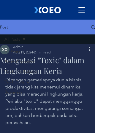
Post
All Posts
Admin
All Posts
Aug 11, 2024
2 min read
Mengatasi "Toxic" dalam
Event Organizer
Lingkungan Kerja
Work Life Balance
Di tengah gemerlapnya dunia bisnis, 
Work Culture
tidak jarang kita menemui dinamika 
Bussiness
yang bisa meracuni lingkungan kerja. 
Perilaku "toxic" dapat mengganggu 
produktivitas, mengurangi semangat 
tim, bahkan berdampak pada citra 
perusahaan. 