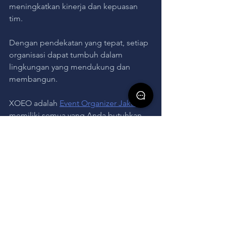
meningkatkan kinerja dan kepuasan 
tim. 
Dengan pendekatan yang tepat, setiap 
organisasi dapat tumbuh dalam 
lingkungan yang mendukung dan 
membangun.
XOEO adalah 
Event Organizer Jakarta
memiliki semua yang Anda butuhkan 
untuk acara perusahaan, bisnis, atau 
acara lainnya. Hubungi tim kami 
sekarang untuk berkonsultasi tentang 
acara Anda!
employee
Work Life Balance