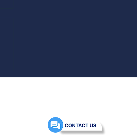
n
m
ngerang Selatan, Indonesia