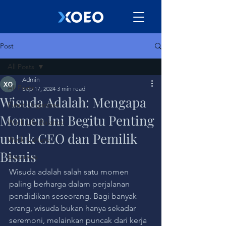
Post
All Posts
Admin
All Posts
Sep 17, 2024
3 min read
Wisuda Adalah: Mengapa
Event Organizer
Momen Ini Begitu Penting
Work Life Balance
untuk CEO dan Pemilik
Work Culture
Bisnis
Bussiness
Wisuda adalah salah satu momen 
paling berharga dalam perjalanan 
pendidikan seseorang. Bagi banyak 
orang, wisuda bukan hanya sekadar 
seremoni, melainkan puncak dari kerja 