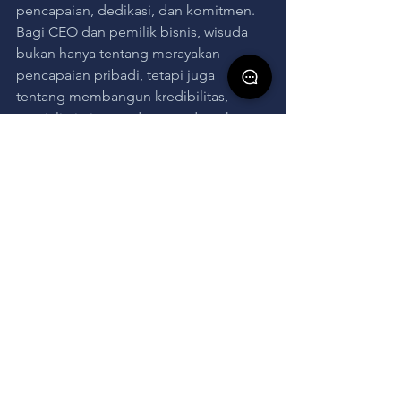
pencapaian, dedikasi, dan komitmen. 
Bagi CEO dan pemilik bisnis, wisuda 
bukan hanya tentang merayakan 
pencapaian pribadi, tetapi juga 
tentang membangun kredibilitas, 
menjalin jaringan, dan mendapatkan 
inspirasi. 
Dengan memahami pentingnya 
wisuda, kita dapat menghargai momen 
ini tidak hanya sebagai penutup dari 
perjalanan pendidikan, tetapi juga 
sebagai langkah awal menuju 
pencapaian yang lebih besar dalam 
dunia bisnis dan kepemimpinan.
XOEO adalah 
Event Organizer Jakarta
memiliki semua yang Anda butuhkan 
untuk acara perusahaan, bisnis, atau 